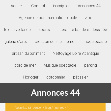
Accueil
Contact
inscription sur Annonces 44
Agence de communication locale
Zoo
telesurveillance
sports
littérature bande et dessinée
galerie d’arts
création de site internet
mode beauté
artisan du bâtiment
Nettoyage Loire Atlantique
bord de mer
Musique spectacle
parking
Horloger
cordonnier
pâtissier
Annonces 44
Vous êtes ici :
Accueil
/
Blog Annonces 44