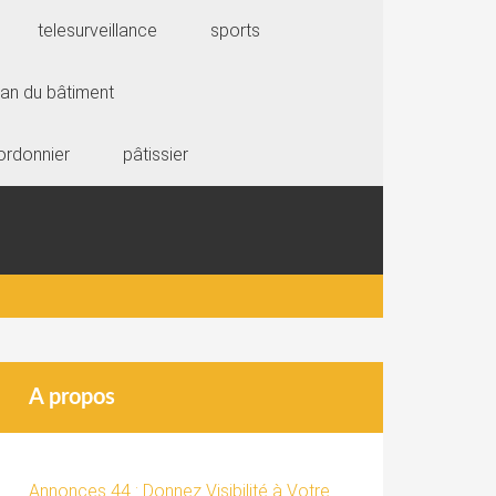
telesurveillance
sports
san du bâtiment
ordonnier
pâtissier
A propos
Annonces 44 : Donnez Visibilité à Votre