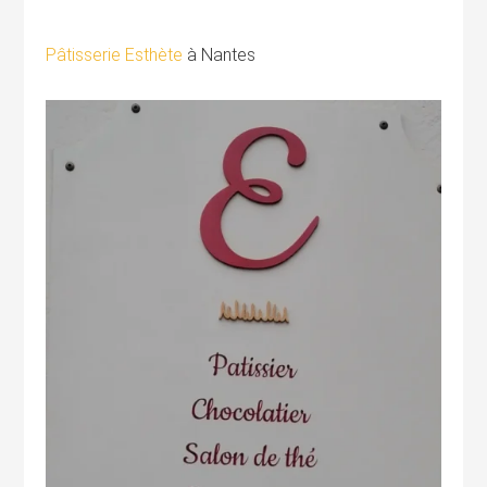
Pâtisserie Esthète
à Nantes