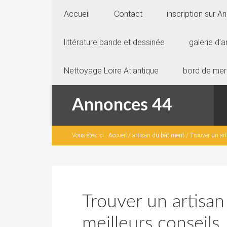
Accueil
Contact
inscription sur 
littérature bande et dessinée
galerie d’a
Nettoyage Loire Atlantique
bord de mer
Annonces 44
Vous êtes ici :
Accueil
/
artisan du bâtiment
/
Trouver un art
Trouver un artisan
meilleurs conseils