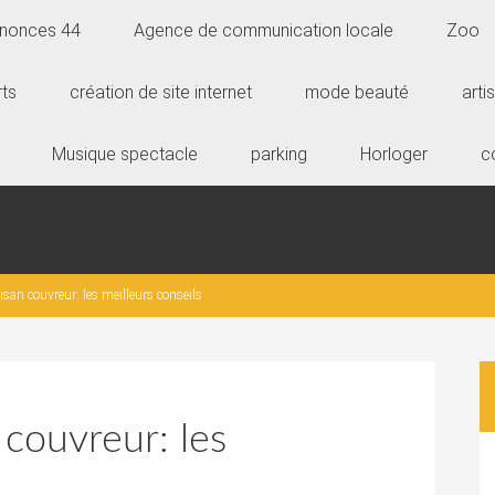
Annonces 44
Agence de communication locale
Zoo
rts
création de site internet
mode beauté
arti
Musique spectacle
parking
Horloger
c
isan couvreur: les meilleurs conseils
 couvreur: les