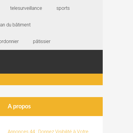
telesurveillance
sports
san du bâtiment
ordonnier
pâtissier
A propos
Annonces 44 : Donnez Visibilité à Votre