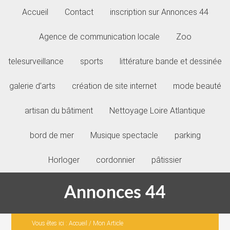
Accueil
Contact
inscription sur Annonces 44
Agence de communication locale
Zoo
telesurveillance
sports
littérature bande et dessinée
galerie d’arts
création de site internet
mode beauté
artisan du bâtiment
Nettoyage Loire Atlantique
bord de mer
Musique spectacle
parking
Horloger
cordonnier
pâtissier
Annonces 44
Vous êtes ici :
Accueil
/
Mon Article