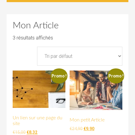
Mon Article
3 résultats affichés
Promo !
Promo !
Un lien sur une page du
Mon petit Article
site
Le
Le
€
24,90
€
9,90
Le
Le
€
15,00
€
8,32
prix
prix