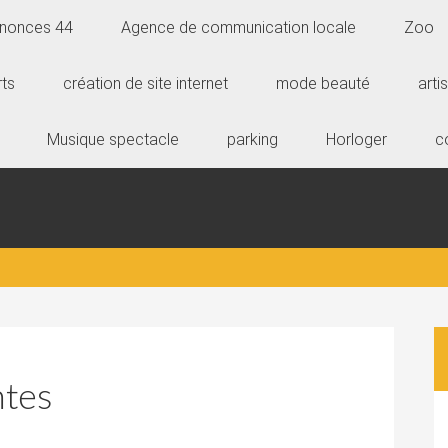
Annonces 44
Agence de communication locale
Zoo
rts
création de site internet
mode beauté
arti
Musique spectacle
parking
Horloger
c
ntes