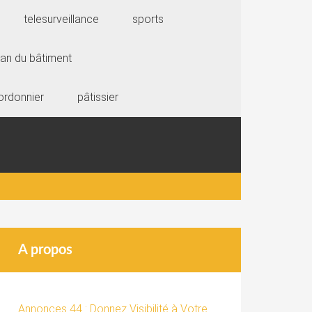
telesurveillance
sports
san du bâtiment
ordonnier
pâtissier
A propos
Annonces 44 : Donnez Visibilité à Votre