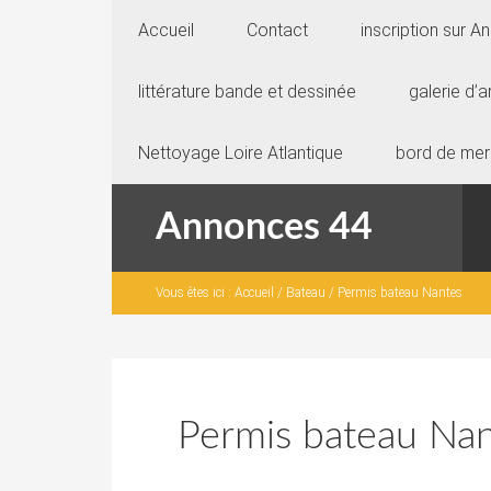
Accueil
Contact
inscription sur 
littérature bande et dessinée
galerie d’a
Nettoyage Loire Atlantique
bord de mer
Annonces 44
Vous êtes ici :
Accueil
/
Bateau
/
Permis bateau Nantes
Permis bateau Na