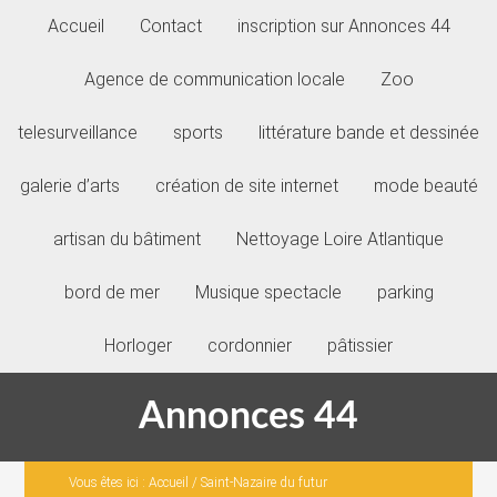
Accueil
Contact
inscription sur Annonces 44
Agence de communication locale
Zoo
telesurveillance
sports
littérature bande et dessinée
galerie d’arts
création de site internet
mode beauté
artisan du bâtiment
Nettoyage Loire Atlantique
bord de mer
Musique spectacle
parking
Horloger
cordonnier
pâtissier
Annonces 44
Vous êtes ici :
Accueil
/
Saint-Nazaire du futur