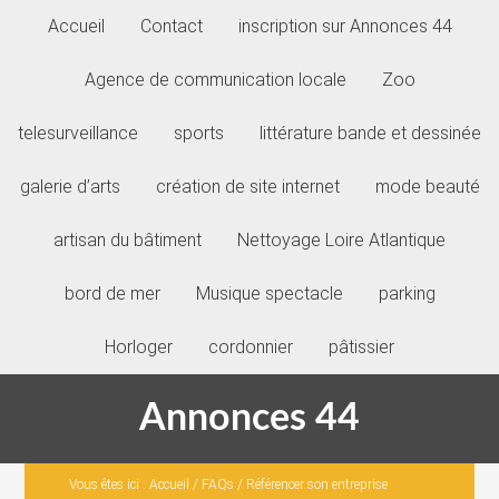
Accueil
Contact
inscription sur Annonces 44
Agence de communication locale
Zoo
telesurveillance
sports
littérature bande et dessinée
galerie d’arts
création de site internet
mode beauté
artisan du bâtiment
Nettoyage Loire Atlantique
bord de mer
Musique spectacle
parking
Horloger
cordonnier
pâtissier
Annonces 44
Vous êtes ici :
Accueil
/
FAQs
/
Référencer son entreprise