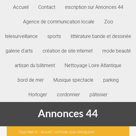
Accueil
Contact
inscription sur Annonces 44
Agence de communication locale
Zoo
telesurveillance
sports
littérature bande et dessinée
galerie d’arts
création de site internet
mode beauté
artisan du bâtiment
Nettoyage Loire Atlantique
bord de mer
Musique spectacle
parking
Horloger
cordonnier
pâtissier
Annonces 44
Vous êtes ici :
Accueil
/
Archives pour Antiquaire